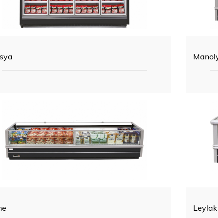
sya
Manol
ne
Leylak