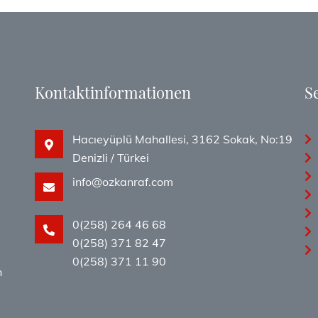
Kontaktinformationen
S
Hacıeyüplü Mahallesi, 3162 Sokak, No:19
Denizli / Türkei
info@ozkanraf.com
,
0(258) 264 46 68
0(258) 371 82 47
0(258) 371 11 90
n