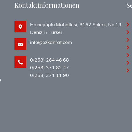
Kontaktinformationen
S
Hacıeyüplü Mahallesi, 3162 Sokak, No:19
Denizli / Türkei
info@ozkanraf.com
,
0(258) 264 46 68
0(258) 371 82 47
0(258) 371 11 90
n